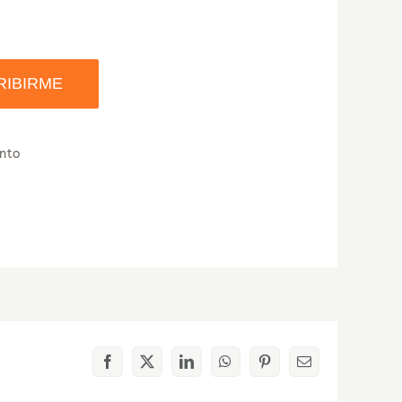
RIBIRME
nto
Facebook
X
LinkedIn
WhatsApp
Pinterest
Correo
electrónico