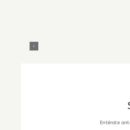
GALLETAS
MOÑA
Entérate ant