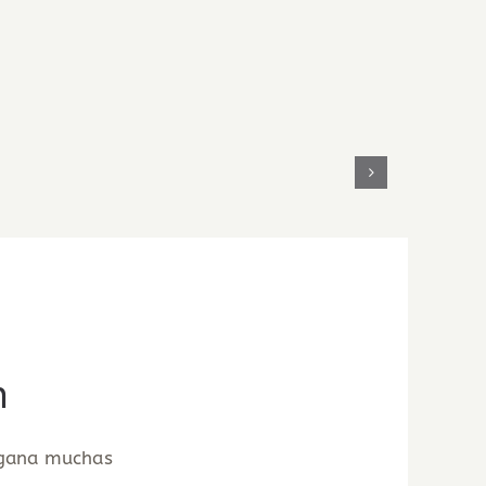
GRUPO
ZHOLA
AUTOFIN
MONTERREY
n
y gana muchas