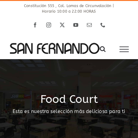
Saltar
Constitución 555 , Col. Lomas de Circunvalación |
Horario 10:00 a 22:00 HORAS
al
contenido
Facebook
Instagram
X
YouTube
Correo
Phone
electrónico
Food Court
Esta es nuestra selección más deliciosa para ti